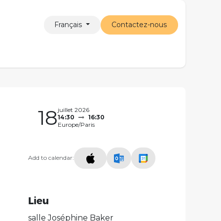
Français
Contactez-nous
Santé
L'association
Nous soutenir
18
juillet 2026
14:30
16:30
Europe/Paris
Add to calendar:
Lieu
salle Joséphine Baker