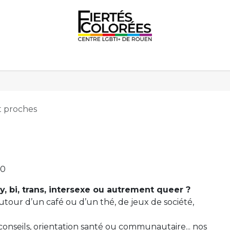
 Fiertés
Nos temps d'accueil
Cultures
Éducation
t proches
30
, bi, trans, intersexe ou autrement queer ?
tour d’un café ou d’un thé, de jeux de société,
conseils, orientation santé ou communautaire... nos