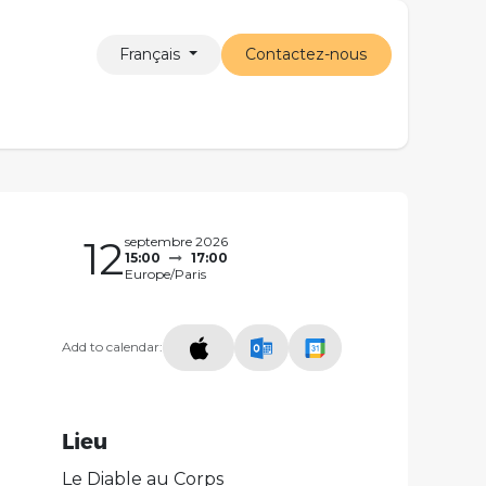
Français
Contactez-nous
Santé
L'association
Nous soutenir
12
septembre 2026
15:00
17:00
Europe/Paris
Add to calendar:
Lieu
Le Diable au Corps