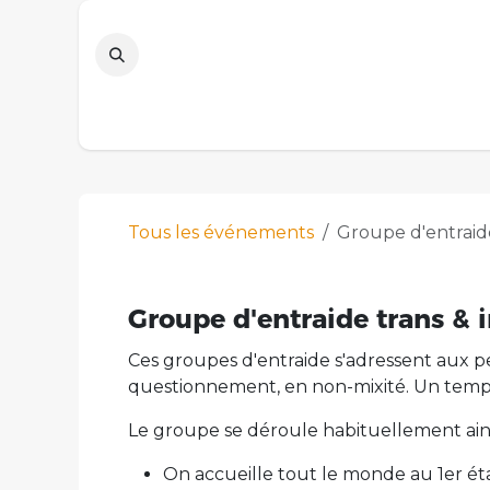
Se rendre au contenu
Page d'accueil
Agenda
Marche des
Tous les événements
Groupe d'entraid
Groupe d'entraide trans & 
Ces groupes d'entraide s'adressent aux pe
questionnement, en non-mixité. Un temps 
Le groupe se déroule habituellement ains
On accueille tout le monde au 1er éta